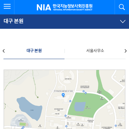
본
전
전체메뉴 열기
검
한국지능정보사회진흥원
문
체
바
메
로
뉴
가
바
대구 본원
기
로
가
기
찾아오시는 길
대구 본원
서울사무소
대구 본원