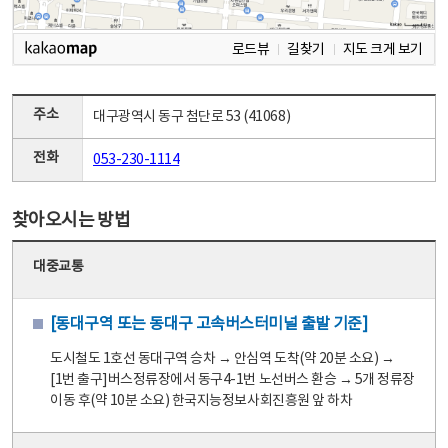
로드뷰
길찾기
지도 크게 보기
주소
대구광역시 동구 첨단로 53 (41068)
전화
053-230-1114
찾아오시는 방법
대중교통
[동대구역 또는 동대구 고속버스터미널 출발 기준]
도시철도 1호선 동대구역 승차 → 안심역 도착(약 20분 소요) →
[1번 출구]버스정류장에서 동구4-1번 노선버스 환승 → 5개 정류장
이동 후(약 10분 소요) 한국지능정보사회진흥원 앞 하차