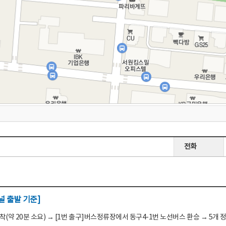
전화
 출발 기준]
(약 20분 소요) → [1번 출구]버스정류장에서 동구4-1번 노선버스 환승 → 5개