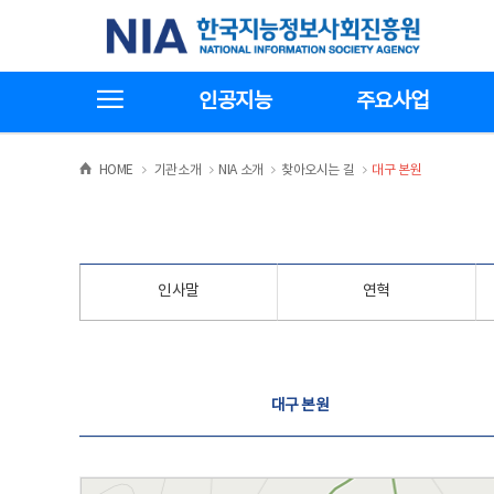
본
전
한국지능정보사회진흥원
문
체
바
메
로
뉴
가
바
전체메뉴보기
기
로
인공지능
주요사업
가
기
>
>
>
>
HOME
기관소개
NIA 소개
찾아오시는 길
대구 본원
인사말
연혁
찾아오시는 길
대구 본원
대구 본원