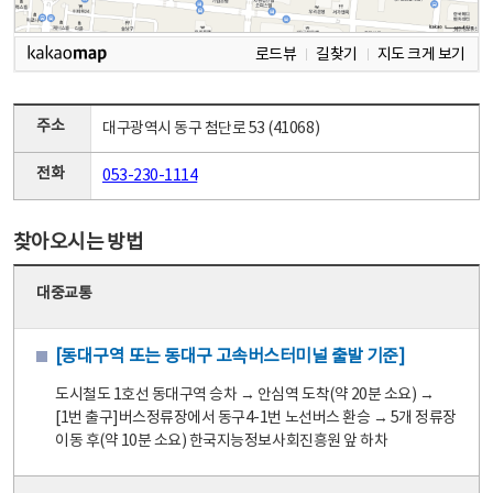
로드뷰
길찾기
지도 크게 보기
주소
대구광역시 동구 첨단로 53 (41068)
전화
053-230-1114
찾아오시는 방법
대중교통
[동대구역 또는 동대구 고속버스터미널 출발 기준]
도시철도 1호선 동대구역 승차 → 안심역 도착(약 20분 소요) →
[1번 출구]버스정류장에서 동구4-1번 노선버스 환승 → 5개 정류장
이동 후(약 10분 소요) 한국지능정보사회진흥원 앞 하차