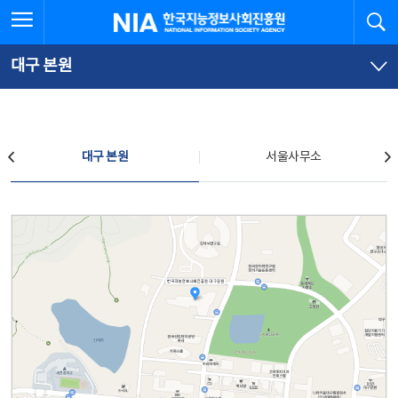
본
전
전체메뉴 열기
검
한국지능정보사회진흥원
문
체
바
메
로
뉴
가
바
대구 본원
기
로
가
기
찾아오시는 길
대구 본원
서울사무소
대구 본원