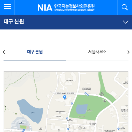
본
전
전체메뉴 열기
검
한국지능정보사회진흥원
문
체
바
메
로
뉴
가
바
대구 본원
기
로
가
기
찾아오시는 길
대구 본원
서울사무소
대구 본원