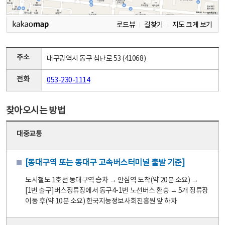
로드뷰
길찾기
지도 크게 보기
주소
대구광역시 동구 첨단로 53 (41068)
전화
053-230-1114
찾아오시는 방법
대중교통
[동대구역 또는 동대구 고속버스터미널 출발 기준]
도시철도 1호선 동대구역 승차 → 안심역 도착(약 20분 소요) →
[1번 출구]버스정류장에서 동구4-1번 노선버스 환승 → 5개 정류장
이동 후(약 10분 소요) 한국지능정보사회진흥원 앞 하차