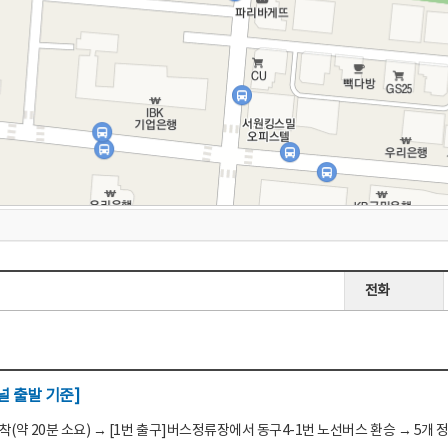
전화
 출발 기준]
(약 20분 소요) → [1번 출구]버스정류장에서 동구4-1번 노선버스 환승 → 5개