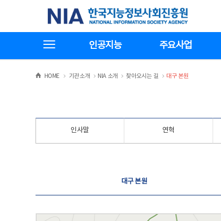
본
전
한국지능정보사회진흥원
문
체
바
메
로
뉴
가
바
전체메뉴보기
기
로
인공지능
주요사업
가
기
>
>
>
>
HOME
기관소개
NIA 소개
찾아오시는 길
대구 본원
인사말
연혁
찾아오시는 길
대구 본원
대구 본원