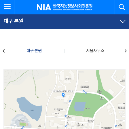
본
전
전체메뉴 열기
검
한국지능정보사회진흥원
문
체
바
메
로
뉴
가
바
대구 본원
기
로
가
기
찾아오시는 길
대구 본원
서울사무소
대구 본원