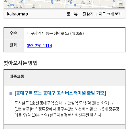
로드뷰
길찾기
지도 크게 보기
주소
대구광역시 동구 첨단로 53 (41068)
전화
053-230-1114
찾아오시는 방법
대중교통
[동대구역 또는 동대구 고속버스터미널 출발 기준]
도시철도 1호선 동대구역 승차 → 안심역 도착(약 20분 소요) →
[1번 출구]버스정류장에서 동구4-1번 노선버스 환승 → 5개 정류장
이동 후(약 10분 소요) 한국지능정보사회진흥원 앞 하차