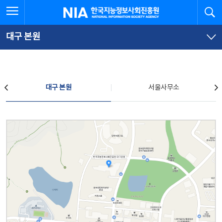
본
전
전체메뉴 열기
검
한국지능정보사회진흥원
문
체
바
메
로
뉴
가
바
대구 본원
기
로
가
기
찾아오시는 길
대구 본원
서울사무소
대구 본원