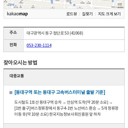
로드뷰
길찾기
지도 크게 보기
주소
대구광역시 동구 첨단로 53 (41068)
전화
053-230-1114
찾아오시는 방법
대중교통
[동대구역 또는 동대구 고속버스터미널 출발 기준]
도시철도 1호선 동대구역 승차 → 안심역 도착(약 20분 소요) →
[1번 출구]버스정류장에서 동구4-1번 노선버스 환승 → 5개 정류장
이동 후(약 10분 소요) 한국지능정보사회진흥원 앞 하차