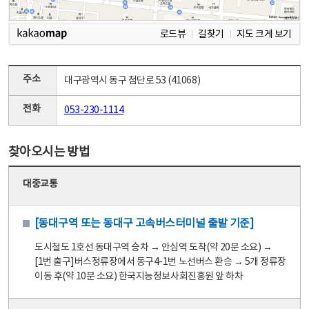
로드뷰
길찾기
지도 크게 보기
주소
대구광역시 동구 첨단로 53 (41068)
전화
053-230-1114
찾아오시는 방법
대중교통
[동대구역 또는 동대구 고속버스터미널 출발 기준]
도시철도 1호선 동대구역 승차 → 안심역 도착(약 20분 소요) →
[1번 출구]버스정류장에서 동구4-1번 노선버스 환승 → 5개 정류장
이동 후(약 10분 소요) 한국지능정보사회진흥원 앞 하차