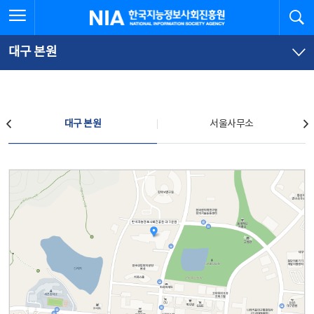
본
전
전체메뉴 열기
검
한국지능정보사회진흥원
문
체
바
메
로
뉴
가
바
대구 본원
기
로
가
기
찾아오시는 길
대구 본원
서울사무소
대구 본원