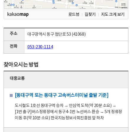
로드뷰
길찾기
지도 크게 보기
주소
대구광역시 동구 첨단로 53 (41068)
전화
053-230-1114
찾아오시는 방법
대중교통
[동대구역 또는 동대구 고속버스터미널 출발 기준]
도시철도 1호선 동대구역 승차 → 안심역 도착(약 20분 소요) →
[1번 출구]버스정류장에서 동구4-1번 노선버스 환승 → 5개 정류장
이동 후(약 10분 소요) 한국지능정보사회진흥원 앞 하차