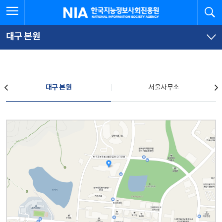
본
전
전체메뉴 열기
검
한국지능정보사회진흥원
문
체
바
메
로
뉴
가
바
대구 본원
기
로
가
기
찾아오시는 길
대구 본원
서울사무소
대구 본원