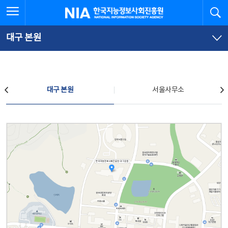
본
전
전체메뉴 열기
검
한국지능정보사회진흥원
문
체
바
메
로
뉴
가
바
대구 본원
기
로
가
기
찾아오시는 길
대구 본원
서울사무소
대구 본원