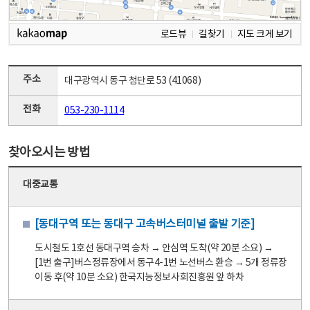
로드뷰
길찾기
지도 크게 보기
주소
대구광역시 동구 첨단로 53 (41068)
전화
053-230-1114
찾아오시는 방법
대중교통
[동대구역 또는 동대구 고속버스터미널 출발 기준]
도시철도 1호선 동대구역 승차 → 안심역 도착(약 20분 소요) →
[1번 출구]버스정류장에서 동구4-1번 노선버스 환승 → 5개 정류장
이동 후(약 10분 소요) 한국지능정보사회진흥원 앞 하차