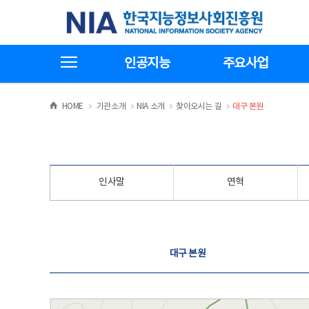
본
전
한국지능정보사회진흥원
문
체
바
메
로
뉴
가
바
전체메뉴보기
기
로
인공지능
주요사업
가
기
>
>
>
>
HOME
기관소개
NIA 소개
찾아오시는 길
대구 본원
인사말
연혁
찾아오시는 길
대구 본원
대구 본원