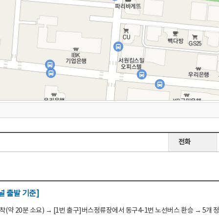
전화
 출발 기준]
(약 20분 소요) → [1번 출구]버스정류장에서 동구4-1번 노선버스 환승 → 5개