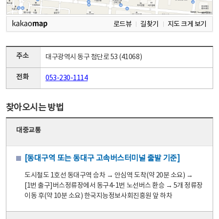
로드뷰
길찾기
지도 크게 보기
주소
대구광역시 동구 첨단로 53 (41068)
전화
053-230-1114
찾아오시는 방법
대중교통
[동대구역 또는 동대구 고속버스터미널 출발 기준]
도시철도 1호선 동대구역 승차 → 안심역 도착(약 20분 소요) →
[1번 출구]버스정류장에서 동구4-1번 노선버스 환승 → 5개 정류장
이동 후(약 10분 소요) 한국지능정보사회진흥원 앞 하차