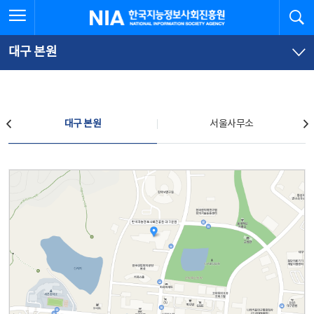
본
전
전체메뉴 열기
검
한국지능정보사회진흥원
문
체
바
메
로
뉴
가
바
대구 본원
기
로
가
기
찾아오시는 길
대구 본원
서울사무소
대구 본원