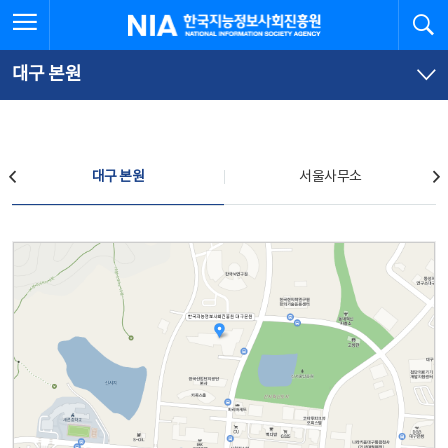
본
전
전체메뉴 열기
검
한국지능정보사회진흥원
문
체
바
메
로
뉴
가
바
대구 본원
기
로
가
기
찾아오시는 길
대구 본원
서울사무소
대구 본원