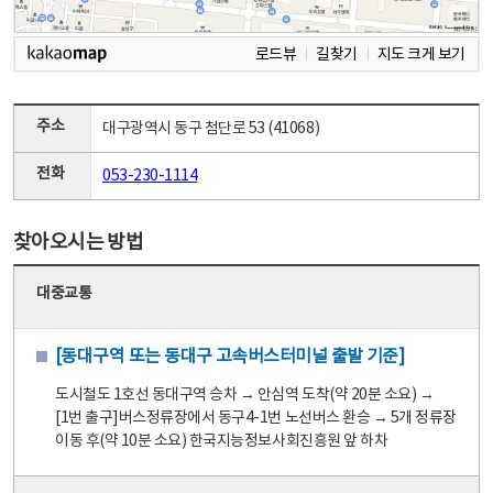
로드뷰
길찾기
지도 크게 보기
주소
대구광역시 동구 첨단로 53 (41068)
전화
053-230-1114
찾아오시는 방법
대중교통
[동대구역 또는 동대구 고속버스터미널 출발 기준]
도시철도 1호선 동대구역 승차 → 안심역 도착(약 20분 소요) →
[1번 출구]버스정류장에서 동구4-1번 노선버스 환승 → 5개 정류장
이동 후(약 10분 소요) 한국지능정보사회진흥원 앞 하차