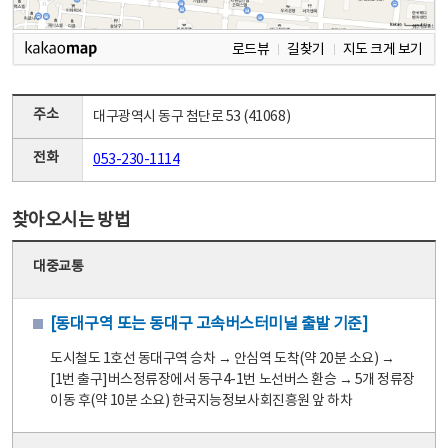
로드뷰
길찾기
지도 크게 보기
주소
대구광역시 동구 첨단로 53 (41068)
전화
053-230-1114
찾아오시는 방법
대중교통
[동대구역 또는 동대구 고속버스터미널 출발 기준]
도시철도 1호선 동대구역 승차 → 안심역 도착(약 20분 소요) →
[1번 출구]버스정류장에서 동구4-1번 노선버스 환승 → 5개 정류장
이동 후(약 10분 소요) 한국지능정보사회진흥원 앞 하차