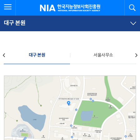
본
전
전체메뉴 열기
검
한국지능정보사회진흥원
문
체
바
메
로
뉴
가
바
대구 본원
기
로
가
기
찾아오시는 길
대구 본원
서울사무소
대구 본원