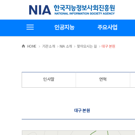
본
전
한국지능정보사회진흥원
문
체
바
메
로
뉴
가
바
전체메뉴보기
기
로
인공지능
주요사업
가
기
>
>
>
>
HOME
기관소개
NIA 소개
찾아오시는 길
대구 본원
인사말
연혁
찾아오시는 길
대구 본원
대구 본원