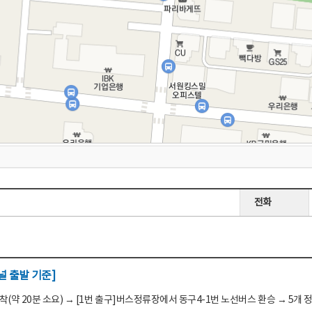
전화
 출발 기준]
(약 20분 소요) → [1번 출구]버스정류장에서 동구4-1번 노선버스 환승 → 5개