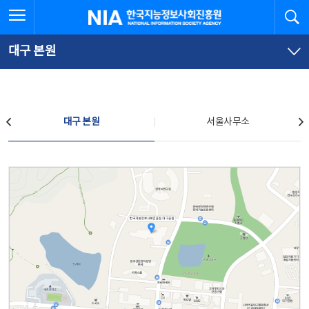
본
전
전체메뉴 열기
검
한국지능정보사회진흥원
문
체
바
메
로
뉴
가
바
대구 본원
기
로
가
기
찾아오시는 길
대구 본원
서울사무소
대구 본원