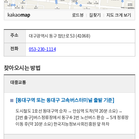
로드뷰
길찾기
지도 크게 보기
주소
대구광역시 동구 첨단로 53 (41068)
전화
053-230-1114
찾아오시는 방법
대중교통
[동대구역 또는 동대구 고속버스터미널 출발 기준]
도시철도 1호선 동대구역 승차 → 안심역 도착(약 20분 소요) →
[1번 출구]버스정류장에서 동구4-1번 노선버스 환승 → 5개 정류장
이동 후(약 10분 소요) 한국지능정보사회진흥원 앞 하차