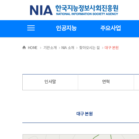
본
전
한국지능정보사회진흥원
문
체
바
메
로
뉴
가
바
전체메뉴보기
기
로
인공지능
주요사업
가
기
>
>
>
>
HOME
기관소개
NIA 소개
찾아오시는 길
대구 본원
인사말
연혁
찾아오시는 길
대구 본원
대구 본원