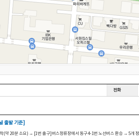
전화
 출발 기준]
(약 20분 소요) → [1번 출구]버스정류장에서 동구4-1번 노선버스 환승 → 5개