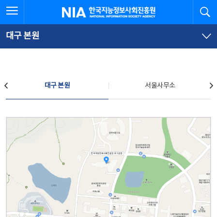
본
전
전체메뉴 열기
검
한국지능정보사회진흥원
문
체
바
메
로
뉴
가
바
대구 본원
기
로
가
기
찾아오시는 길
대구 본원
서울사무소
대구 본원