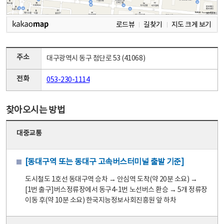
로드뷰
길찾기
지도 크게 보기
주소
대구광역시 동구 첨단로 53 (41068)
전화
053-230-1114
찾아오시는 방법
대중교통
[동대구역 또는 동대구 고속버스터미널 출발 기준]
도시철도 1호선 동대구역 승차 → 안심역 도착(약 20분 소요) →
[1번 출구]버스정류장에서 동구4-1번 노선버스 환승 → 5개 정류장
이동 후(약 10분 소요) 한국지능정보사회진흥원 앞 하차