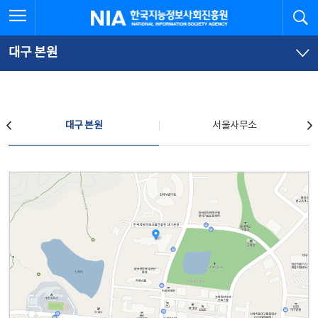
본
전
전체메뉴 열기
검
한국지능정보사회진흥원
문
체
바
메
로
뉴
가
바
대구 본원
기
로
가
기
찾아오시는 길
대구 본원
서울사무소
대구 본원