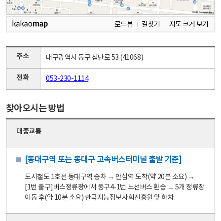
로드뷰
길찾기
지도 크게 보기
주소
대구광역시 동구 첨단로 53 (41068)
전화
053-230-1114
찾아오시는 방법
대중교통
[동대구역 또는 동대구 고속버스터미널 출발 기준]
도시철도 1호선 동대구역 승차 → 안심역 도착(약 20분 소요) →
[1번 출구]버스정류장에서 동구4-1번 노선버스 환승 → 5개 정류장
이동 후(약 10분 소요) 한국지능정보사회진흥원 앞 하차