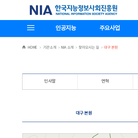
본
전
한국지능정보사회진흥원
문
체
바
메
로
뉴
가
바
전체메뉴보기
기
로
인공지능
주요사업
가
기
>
>
>
>
HOME
기관소개
NIA 소개
찾아오시는 길
대구 본원
인사말
연혁
찾아오시는 길
대구 본원
대구 본원