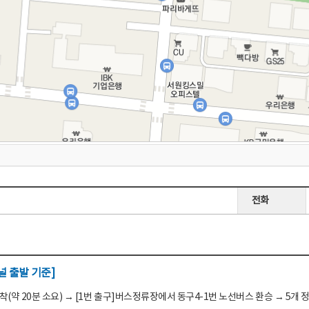
전화
 출발 기준]
(약 20분 소요) → [1번 출구]버스정류장에서 동구4-1번 노선버스 환승 → 5개