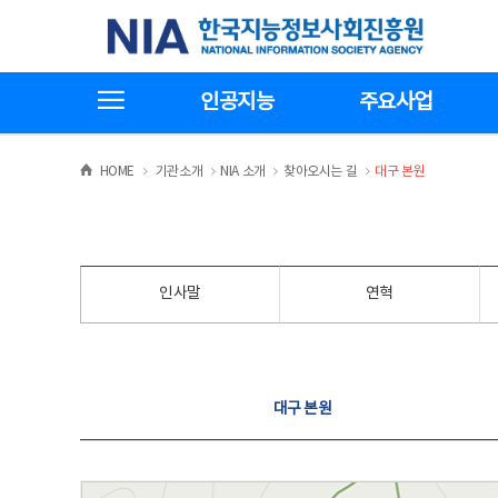
본
전
한국지능정보사회진흥원
문
체
바
메
로
뉴
가
바
전체메뉴보기
기
로
인공지능
주요사업
가
기
>
>
>
>
HOME
기관소개
NIA 소개
찾아오시는 길
대구 본원
인사말
연혁
찾아오시는 길
대구 본원
대구 본원