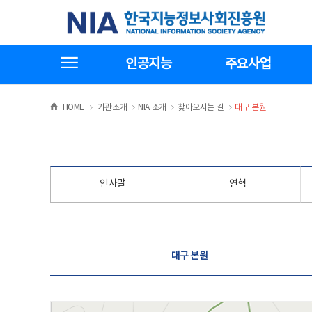
본
전
한국지능정보사회진흥원
문
체
바
메
로
뉴
가
바
전체메뉴보기
기
로
인공지능
주요사업
가
기
>
>
>
>
HOME
기관소개
NIA 소개
찾아오시는 길
대구 본원
인사말
연혁
찾아오시는 길
대구 본원
대구 본원