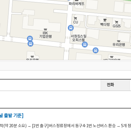
전화
 출발 기준]
(약 20분 소요) → [1번 출구]버스정류장에서 동구4-1번 노선버스 환승 → 5개