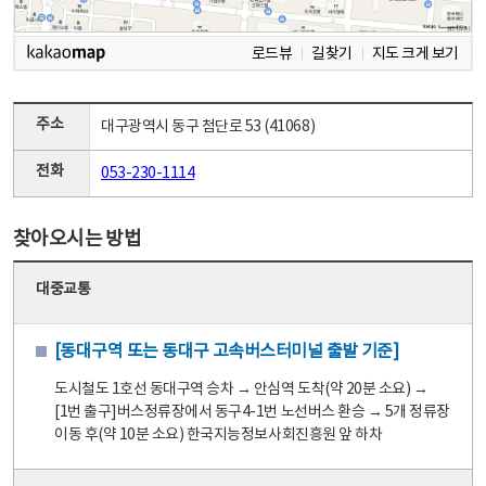
로드뷰
길찾기
지도 크게 보기
주소
대구광역시 동구 첨단로 53 (41068)
전화
053-230-1114
찾아오시는 방법
대중교통
[동대구역 또는 동대구 고속버스터미널 출발 기준]
도시철도 1호선 동대구역 승차 → 안심역 도착(약 20분 소요) →
[1번 출구]버스정류장에서 동구4-1번 노선버스 환승 → 5개 정류장
이동 후(약 10분 소요) 한국지능정보사회진흥원 앞 하차