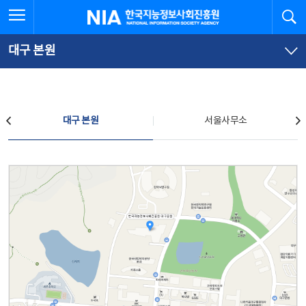
본
전
전체메뉴 열기
검
한국지능정보사회진흥원
문
체
바
메
로
뉴
가
바
대구 본원
기
로
가
기
찾아오시는 길
대구 본원
서울사무소
대구 본원