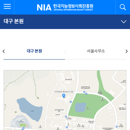
본
전
전체메뉴 열기
검
한국지능정보사회진흥원
문
체
바
메
로
뉴
가
바
대구 본원
기
로
가
기
찾아오시는 길
대구 본원
서울사무소
대구 본원