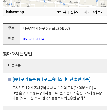
로드뷰
길찾기
지도 크게 보기
주소
대구광역시 동구 첨단로 53 (41068)
전화
053-230-1114
찾아오시는 방법
대중교통
[동대구역 또는 동대구 고속버스터미널 출발 기준]
도시철도 1호선 동대구역 승차 → 안심역 도착(약 20분 소요) →
[1번 출구]버스정류장에서 동구4-1번 노선버스 환승 → 5개 정류장
이동 후(약 10분 소요) 한국지능정보사회진흥원 앞 하차