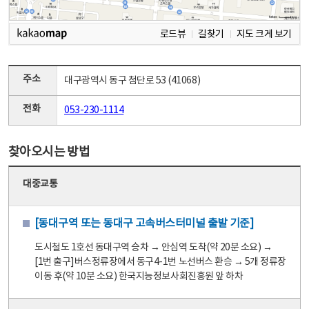
로드뷰
길찾기
지도 크게 보기
주소
대구광역시 동구 첨단로 53 (41068)
전화
053-230-1114
찾아오시는 방법
대중교통
[동대구역 또는 동대구 고속버스터미널 출발 기준]
도시철도 1호선 동대구역 승차 → 안심역 도착(약 20분 소요) →
[1번 출구]버스정류장에서 동구4-1번 노선버스 환승 → 5개 정류장
이동 후(약 10분 소요) 한국지능정보사회진흥원 앞 하차