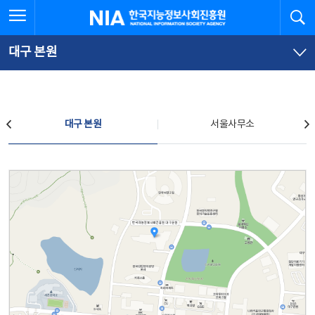
본
전
전체메뉴 열기
검
한국지능정보사회진흥원
문
체
바
메
로
뉴
가
바
대구 본원
기
로
가
기
찾아오시는 길
대구 본원
서울사무소
대구 본원