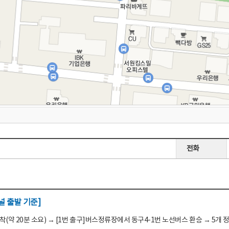
전화
 출발 기준]
(약 20분 소요) → [1번 출구]버스정류장에서 동구4-1번 노선버스 환승 → 5개