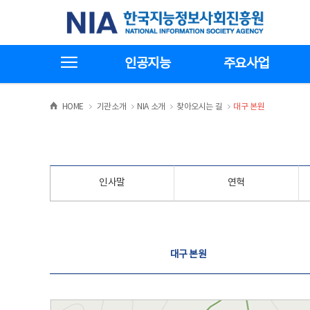
본
전
한국지능정보사회진흥원
문
체
바
메
로
뉴
가
바
전체메뉴보기
기
로
인공지능
주요사업
가
기
>
>
>
>
HOME
기관소개
NIA 소개
찾아오시는 길
대구 본원
인사말
연혁
찾아오시는 길
대구 본원
대구 본원