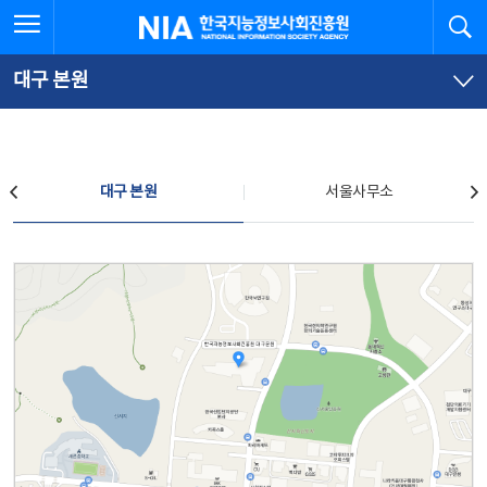
본
전
전체메뉴 열기
검
한국지능정보사회진흥원
문
체
바
메
로
뉴
가
바
대구 본원
기
로
가
기
찾아오시는 길
대구 본원
서울사무소
대구 본원