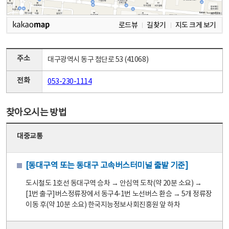
로드뷰
길찾기
지도 크게 보기
주소
대구광역시 동구 첨단로 53 (41068)
전화
053-230-1114
찾아오시는 방법
대중교통
[동대구역 또는 동대구 고속버스터미널 출발 기준]
도시철도 1호선 동대구역 승차 → 안심역 도착(약 20분 소요) →
[1번 출구]버스정류장에서 동구4-1번 노선버스 환승 → 5개 정류장
이동 후(약 10분 소요) 한국지능정보사회진흥원 앞 하차