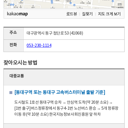
로드뷰
길찾기
지도 크게 보기
주소
대구광역시 동구 첨단로 53 (41068)
전화
053-230-1114
찾아오시는 방법
대중교통
[동대구역 또는 동대구 고속버스터미널 출발 기준]
도시철도 1호선 동대구역 승차 → 안심역 도착(약 20분 소요) →
[1번 출구]버스정류장에서 동구4-1번 노선버스 환승 → 5개 정류장
이동 후(약 10분 소요) 한국지능정보사회진흥원 앞 하차