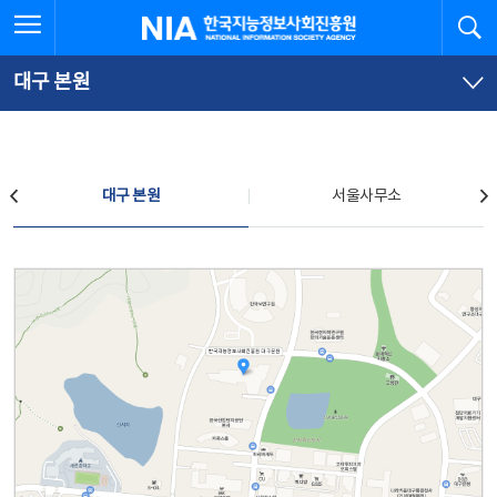
본
전
전체메뉴 열기
검
한국지능정보사회진흥원
문
체
바
메
로
뉴
가
바
대구 본원
기
로
가
기
찾아오시는 길
대구 본원
서울사무소
대구 본원