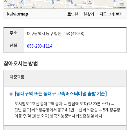
로드뷰
길찾기
지도 크게 보기
주소
대구광역시 동구 첨단로 53 (41068)
전화
053-230-1114
찾아오시는 방법
대중교통
[동대구역 또는 동대구 고속버스터미널 출발 기준]
도시철도 1호선 동대구역 승차 → 안심역 도착(약 20분 소요) →
[1번 출구]버스정류장에서 동구4-1번 노선버스 환승 → 5개 정류장
이동 후(약 10분 소요) 한국지능정보사회진흥원 앞 하차