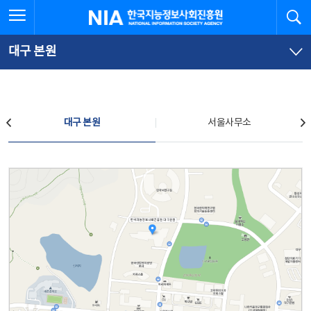
본
전
전체메뉴 열기
검
한국지능정보사회진흥원
문
체
바
메
로
뉴
가
바
대구 본원
기
로
가
기
찾아오시는 길
대구 본원
서울사무소
대구 본원