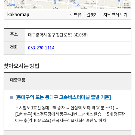
로드뷰
길찾기
지도 크게 보기
주소
대구광역시 동구 첨단로 53 (41068)
전화
053-230-1114
찾아오시는 방법
대중교통
[동대구역 또는 동대구 고속버스터미널 출발 기준]
도시철도 1호선 동대구역 승차 → 안심역 도착(약 20분 소요) →
[1번 출구]버스정류장에서 동구4-1번 노선버스 환승 → 5개 정류장
이동 후(약 10분 소요) 한국지능정보사회진흥원 앞 하차