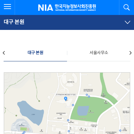
본
전
전체메뉴 열기
검
한국지능정보사회진흥원
문
체
바
메
로
뉴
가
바
대구 본원
기
로
가
기
찾아오시는 길
대구 본원
서울사무소
대구 본원