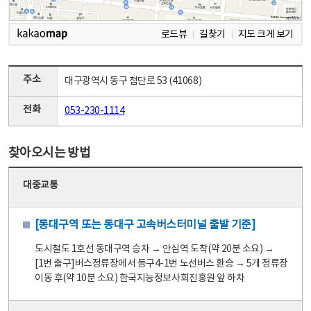
로드뷰
길찾기
지도 크게 보기
주소
대구광역시 동구 첨단로 53 (41068)
전화
053-230-1114
찾아오시는 방법
대중교통
[동대구역 또는 동대구 고속버스터미널 출발 기준]
도시철도 1호선 동대구역 승차 → 안심역 도착(약 20분 소요) →
[1번 출구]버스정류장에서 동구4-1번 노선버스 환승 → 5개 정류장
이동 후(약 10분 소요) 한국지능정보사회진흥원 앞 하차