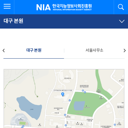
본
전
전체메뉴 열기
검
한국지능정보사회진흥원
문
체
바
메
로
뉴
가
바
대구 본원
기
로
가
기
찾아오시는 길
대구 본원
서울사무소
대구 본원