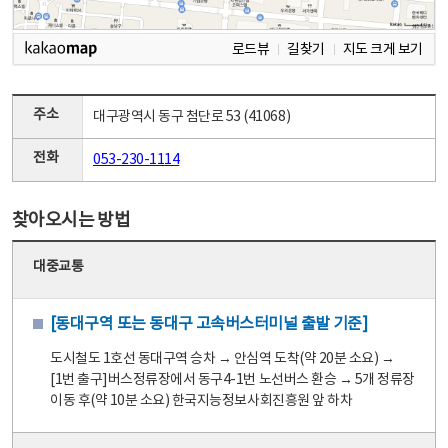
로드뷰
길찾기
지도 크게 보기
주소
대구광역시 동구 첨단로 53 (41068)
전화
053-230-1114
찾아오시는 방법
대중교통
[동대구역 또는 동대구 고속버스터미널 출발 기준]
도시철도 1호선 동대구역 승차 → 안심역 도착(약 20분 소요) →
[1번 출구]버스정류장에서 동구4-1번 노선버스 환승 → 5개 정류장
이동 후(약 10분 소요) 한국지능정보사회진흥원 앞 하차