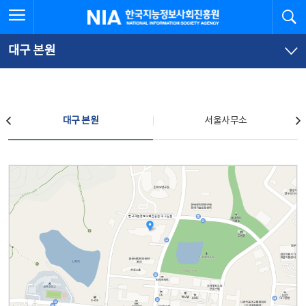
본
전
전체메뉴 열기
검
한국지능정보사회진흥원
문
체
바
메
로
뉴
가
바
대구 본원
기
로
가
기
찾아오시는 길
대구 본원
서울사무소
대구 본원