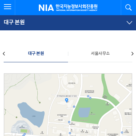
본
전
전체메뉴 열기
검
한국지능정보사회진흥원
문
체
바
메
로
뉴
가
바
대구 본원
기
로
가
기
찾아오시는 길
대구 본원
서울사무소
대구 본원