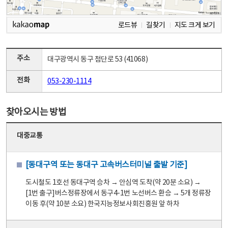
로드뷰
길찾기
지도 크게 보기
주소
대구광역시 동구 첨단로 53 (41068)
전화
053-230-1114
찾아오시는 방법
대중교통
[동대구역 또는 동대구 고속버스터미널 출발 기준]
도시철도 1호선 동대구역 승차 → 안심역 도착(약 20분 소요) →
[1번 출구]버스정류장에서 동구4-1번 노선버스 환승 → 5개 정류장
이동 후(약 10분 소요) 한국지능정보사회진흥원 앞 하차