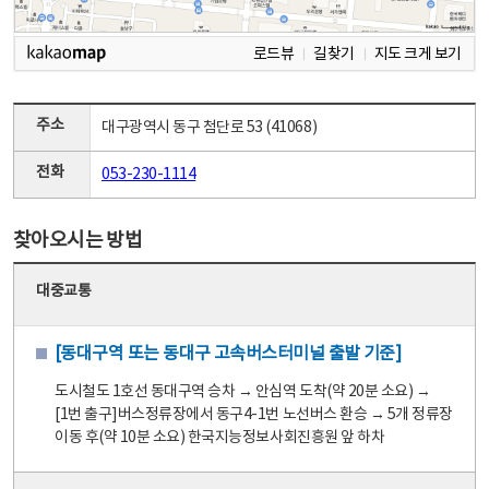
로드뷰
길찾기
지도 크게 보기
주소
대구광역시 동구 첨단로 53 (41068)
전화
053-230-1114
찾아오시는 방법
대중교통
[동대구역 또는 동대구 고속버스터미널 출발 기준]
도시철도 1호선 동대구역 승차 → 안심역 도착(약 20분 소요) →
[1번 출구]버스정류장에서 동구4-1번 노선버스 환승 → 5개 정류장
이동 후(약 10분 소요) 한국지능정보사회진흥원 앞 하차