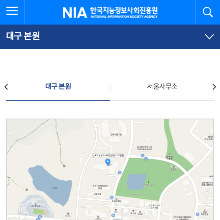
본
전
전체메뉴 열기
검
한국지능정보사회진흥원
문
체
바
메
로
뉴
가
바
대구 본원
기
로
가
기
찾아오시는 길
대구 본원
서울사무소
대구 본원