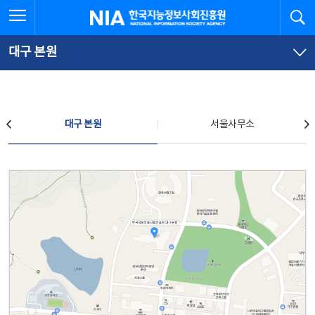
본
전
전체메뉴 열기
검
한국지능정보사회진흥원
문
체
바
메
로
뉴
가
바
대구 본원
기
로
가
기
찾아오시는 길
대구 본원
서울사무소
대구 본원