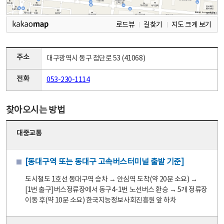
로드뷰
길찾기
지도 크게 보기
주소
대구광역시 동구 첨단로 53 (41068)
전화
053-230-1114
찾아오시는 방법
대중교통
[동대구역 또는 동대구 고속버스터미널 출발 기준]
도시철도 1호선 동대구역 승차 → 안심역 도착(약 20분 소요) →
[1번 출구]버스정류장에서 동구4-1번 노선버스 환승 → 5개 정류장
이동 후(약 10분 소요) 한국지능정보사회진흥원 앞 하차