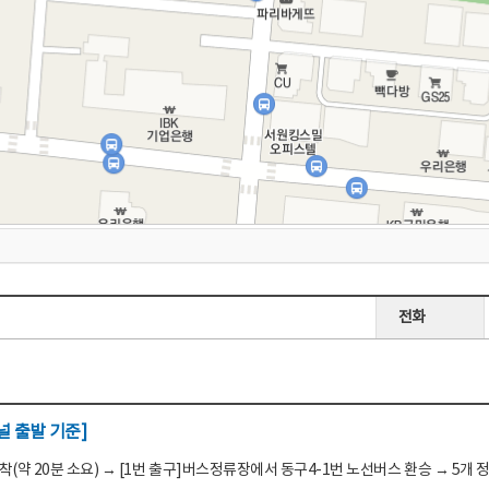
전화
 출발 기준]
(약 20분 소요) → [1번 출구]버스정류장에서 동구4-1번 노선버스 환승 → 5개