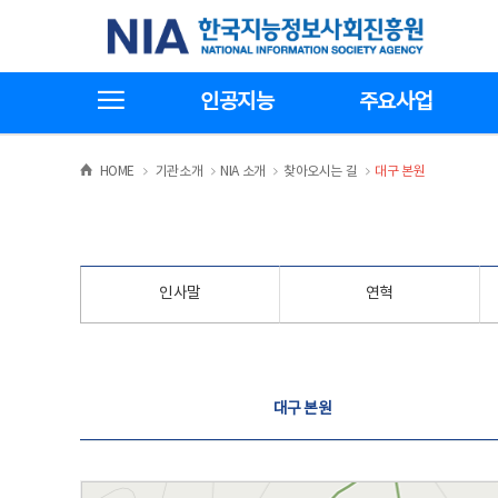
본
전
한국지능정보사회진흥원
문
체
바
메
로
뉴
가
바
전체메뉴보기
기
로
인공지능
주요사업
가
기
>
>
>
>
HOME
기관소개
NIA 소개
찾아오시는 길
대구 본원
인사말
연혁
찾아오시는 길
대구 본원
대구 본원