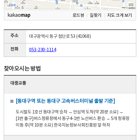
로드뷰
길찾기
지도 크게 보기
주소
대구광역시 동구 첨단로 53 (41068)
전화
053-230-1114
찾아오시는 방법
대중교통
[동대구역 또는 동대구 고속버스터미널 출발 기준]
도시철도 1호선 동대구역 승차 → 안심역 도착(약 20분 소요) →
[1번 출구]버스정류장에서 동구4-1번 노선버스 환승 → 5개 정류장
이동 후(약 10분 소요) 한국지능정보사회진흥원 앞 하차