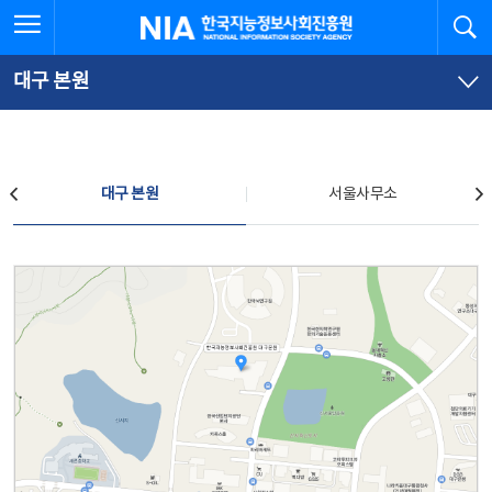
본
전
전체메뉴 열기
검
한국지능정보사회진흥원
문
체
바
메
로
뉴
가
바
대구 본원
기
로
가
기
찾아오시는 길
대구 본원
서울사무소
대구 본원