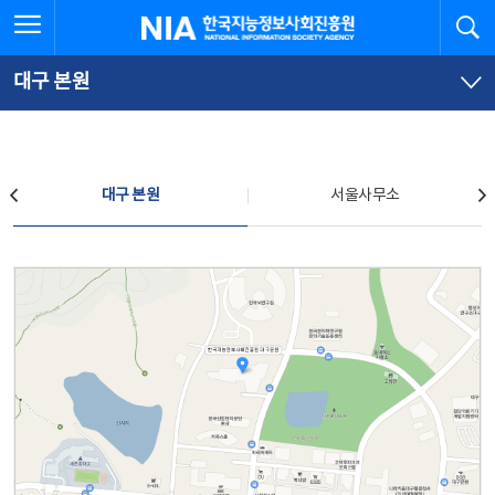
본
전
전체메뉴 열기
검
한국지능정보사회진흥원
문
체
바
메
로
뉴
가
바
대구 본원
기
로
가
기
찾아오시는 길
대구 본원
서울사무소
대구 본원