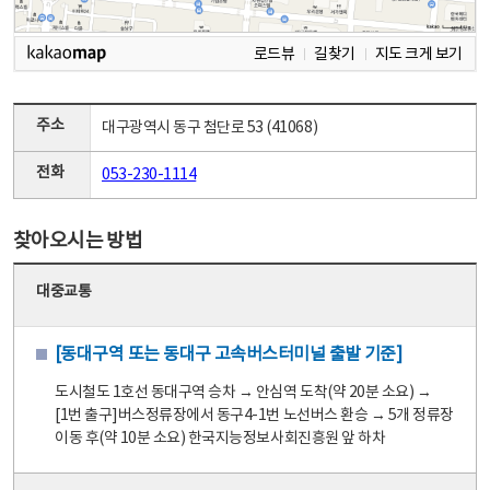
로드뷰
길찾기
지도 크게 보기
주소
대구광역시 동구 첨단로 53 (41068)
전화
053-230-1114
찾아오시는 방법
대중교통
[동대구역 또는 동대구 고속버스터미널 출발 기준]
도시철도 1호선 동대구역 승차 → 안심역 도착(약 20분 소요) →
[1번 출구]버스정류장에서 동구4-1번 노선버스 환승 → 5개 정류장
이동 후(약 10분 소요) 한국지능정보사회진흥원 앞 하차