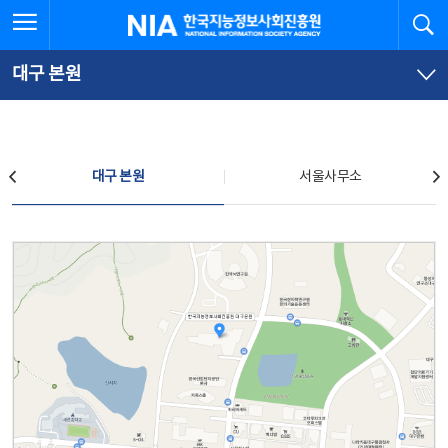
본
전
전체메뉴 열기
검
한국지능정보사회진흥원
문
체
바
메
로
뉴
가
바
대구 본원
기
로
가
기
찾아오시는 길
대구 본원
서울사무소
대구 본원