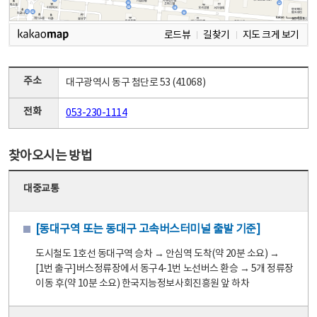
로드뷰
길찾기
지도 크게 보기
주소
대구광역시 동구 첨단로 53 (41068)
전화
053-230-1114
찾아오시는 방법
대중교통
[동대구역 또는 동대구 고속버스터미널 출발 기준]
도시철도 1호선 동대구역 승차 → 안심역 도착(약 20분 소요) →
[1번 출구]버스정류장에서 동구4-1번 노선버스 환승 → 5개 정류장
이동 후(약 10분 소요) 한국지능정보사회진흥원 앞 하차