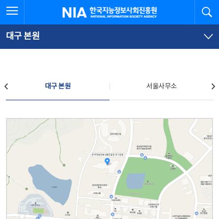
본
전
전체메뉴 열기
검
한국지능정보사회진흥원
문
체
바
메
로
뉴
가
바
대구 본원
기
로
가
기
찾아오시는 길
대구 본원
서울사무소
대구 본원