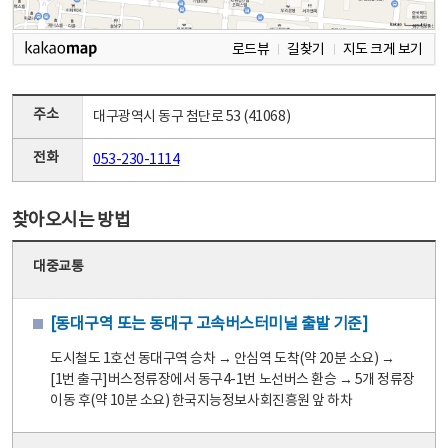
로드뷰
길찾기
지도 크게 보기
주소
대구광역시 동구 첨단로 53 (41068)
전화
053-230-1114
찾아오시는 방법
대중교통
[동대구역 또는 동대구 고속버스터미널 출발 기준]
도시철도 1호선 동대구역 승차 → 안심역 도착(약 20분 소요) →
[1번 출구]버스정류장에서 동구4-1번 노선버스 환승 → 5개 정류장
이동 후(약 10분 소요) 한국지능정보사회진흥원 앞 하차