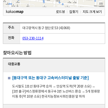
로드뷰
길찾기
지도 크게 보기
주소
대구광역시 동구 첨단로 53 (41068)
전화
053-230-1114
찾아오시는 방법
대중교통
[동대구역 또는 동대구 고속버스터미널 출발 기준]
도시철도 1호선 동대구역 승차 → 안심역 도착(약 20분 소요) →
[1번 출구]버스정류장에서 동구4-1번 노선버스 환승 → 5개 정류장
이동 후(약 10분 소요) 한국지능정보사회진흥원 앞 하차