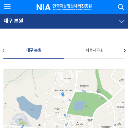
본
전
전체메뉴 열기
검
한국지능정보사회진흥원
문
체
바
메
로
뉴
가
바
대구 본원
기
로
가
기
찾아오시는 길
대구 본원
서울사무소
대구 본원