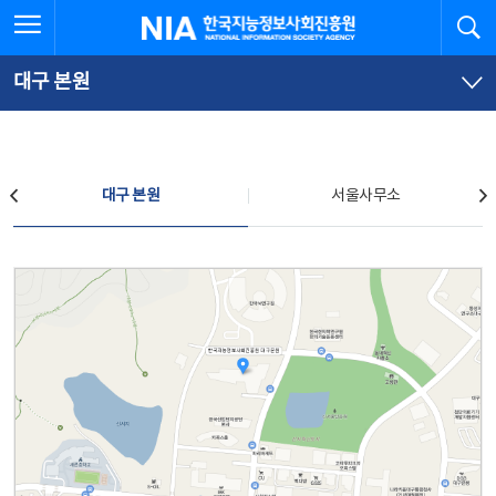
본
전
전체메뉴 열기
검
한국지능정보사회진흥원
문
체
바
메
로
뉴
가
바
대구 본원
기
로
가
기
찾아오시는 길
대구 본원
서울사무소
대구 본원