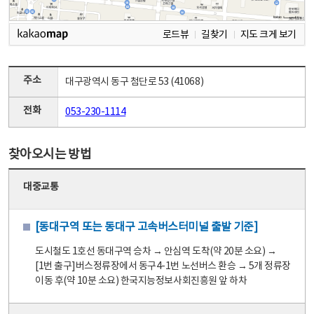
로드뷰
길찾기
지도 크게 보기
주소
대구광역시 동구 첨단로 53 (41068)
전화
053-230-1114
찾아오시는 방법
대중교통
[동대구역 또는 동대구 고속버스터미널 출발 기준]
도시철도 1호선 동대구역 승차 → 안심역 도착(약 20분 소요) →
[1번 출구]버스정류장에서 동구4-1번 노선버스 환승 → 5개 정류장
이동 후(약 10분 소요) 한국지능정보사회진흥원 앞 하차