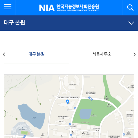
본
전
전체메뉴 열기
검
한국지능정보사회진흥원
문
체
바
메
로
뉴
가
바
대구 본원
기
로
가
기
찾아오시는 길
대구 본원
서울사무소
대구 본원