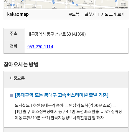
로드뷰
길찾기
지도 크게 보기
주소
대구광역시 동구 첨단로 53 (41068)
전화
053-230-1114
찾아오시는 방법
대중교통
[동대구역 또는 동대구 고속버스터미널 출발 기준]
도시철도 1호선 동대구역 승차 → 안심역 도착(약 20분 소요) →
[1번 출구]버스정류장에서 동구4-1번 노선버스 환승 → 5개 정류장
이동 후(약 10분 소요) 한국지능정보사회진흥원 앞 하차