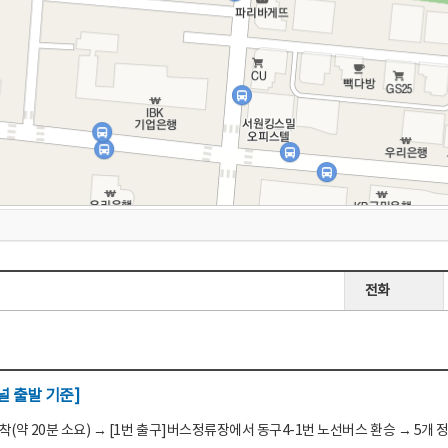
전화
 출발 기준]
(약 20분 소요) → [1번 출구]버스정류장에서 동구4-1번 노선버스 환승 → 5개