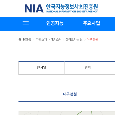
본
전
한국지능정보사회진흥원
문
체
바
메
로
뉴
가
바
전체메뉴보기
기
로
인공지능
주요사업
가
기
>
>
>
>
HOME
기관소개
NIA 소개
찾아오시는 길
대구 본원
인사말
연혁
찾아오시는 길
대구 본원
대구 본원