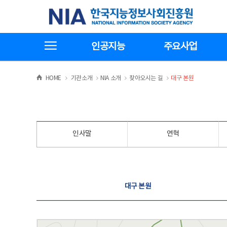
본
전
한국지능정보사회진흥원
문
체
바
메
로
뉴
가
바
전체메뉴보기
기
로
인공지능
주요사업
가
기
>
>
>
>
HOME
기관소개
NIA 소개
찾아오시는 길
대구 본원
인사말
연혁
찾아오시는 길
대구 본원
대구 본원