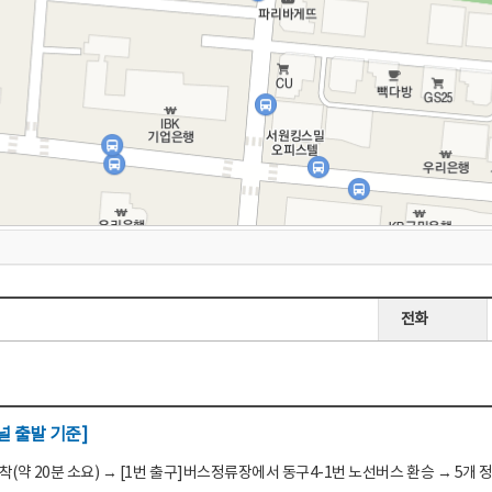
전화
 출발 기준]
(약 20분 소요) → [1번 출구]버스정류장에서 동구4-1번 노선버스 환승 → 5개