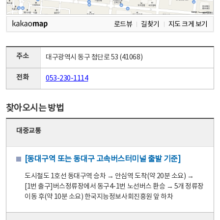
로드뷰
길찾기
지도 크게 보기
주소
대구광역시 동구 첨단로 53 (41068)
전화
053-230-1114
찾아오시는 방법
대중교통
[동대구역 또는 동대구 고속버스터미널 출발 기준]
도시철도 1호선 동대구역 승차 → 안심역 도착(약 20분 소요) →
[1번 출구]버스정류장에서 동구4-1번 노선버스 환승 → 5개 정류장
이동 후(약 10분 소요) 한국지능정보사회진흥원 앞 하차