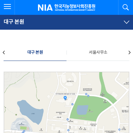
본
전
전체메뉴 열기
검
한국지능정보사회진흥원
문
체
바
메
로
뉴
가
바
대구 본원
기
로
가
기
찾아오시는 길
대구 본원
서울사무소
대구 본원