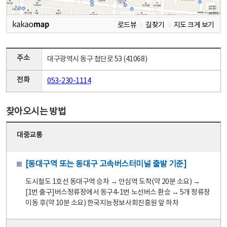
로드뷰
길찾기
지도 크게 보기
주소
대구광역시 동구 첨단로 53 (41068)
전화
053-230-1114
찾아오시는 방법
대중교통
[동대구역 또는 동대구 고속버스터미널 출발 기준]
도시철도 1호선 동대구역 승차 → 안심역 도착(약 20분 소요) →
[1번 출구]버스정류장에서 동구4-1번 노선버스 환승 → 5개 정류장
이동 후(약 10분 소요) 한국지능정보사회진흥원 앞 하차