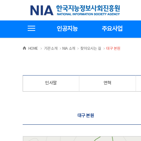
본
전
한국지능정보사회진흥원
문
체
바
메
로
뉴
가
바
전체메뉴보기
기
로
인공지능
주요사업
가
기
>
>
>
>
HOME
기관소개
NIA 소개
찾아오시는 길
대구 본원
인사말
연혁
찾아오시는 길
대구 본원
대구 본원