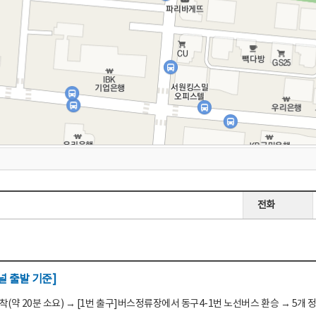
전화
 출발 기준]
(약 20분 소요) → [1번 출구]버스정류장에서 동구4-1번 노선버스 환승 → 5개