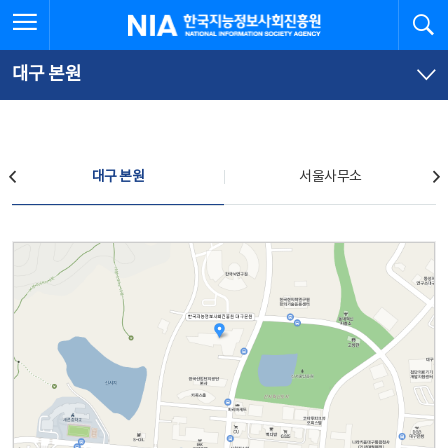
본
전
전체메뉴 열기
검
한국지능정보사회진흥원
문
체
바
메
로
뉴
가
바
대구 본원
기
로
가
기
찾아오시는 길
대구 본원
서울사무소
대구 본원