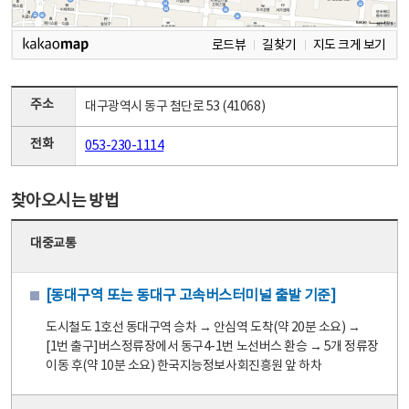
로드뷰
길찾기
지도 크게 보기
주소
대구광역시 동구 첨단로 53 (41068)
전화
053-230-1114
찾아오시는 방법
대중교통
[동대구역 또는 동대구 고속버스터미널 출발 기준]
도시철도 1호선 동대구역 승차 → 안심역 도착(약 20분 소요) →
[1번 출구]버스정류장에서 동구4-1번 노선버스 환승 → 5개 정류장
이동 후(약 10분 소요) 한국지능정보사회진흥원 앞 하차