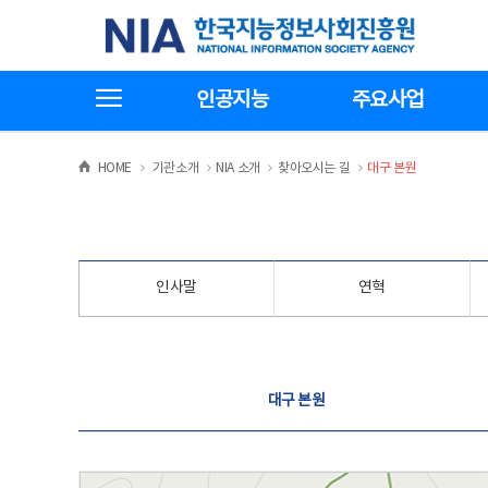
본
전
한국지능정보사회진흥원
문
체
바
메
로
뉴
가
바
전체메뉴보기
기
로
인공지능
주요사업
가
기
>
>
>
>
HOME
기관소개
NIA 소개
찾아오시는 길
대구 본원
인사말
연혁
찾아오시는 길
대구 본원
대구 본원