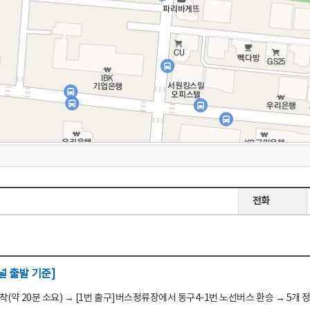
전화
 출발 기준]
(약 20분 소요) → [1번 출구]버스정류장에서 동구4-1번 노선버스 환승 → 5개